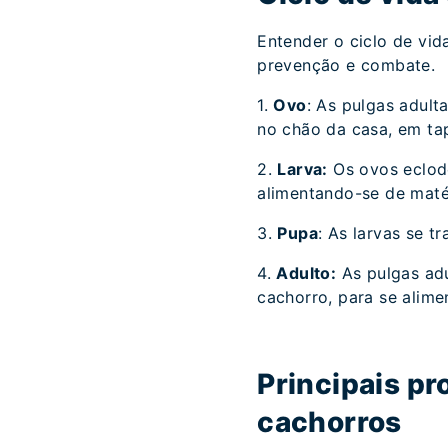
Entender o ciclo de vid
prevenção e combate.
1.
Ovo
: As pulgas adul
no chão da casa, em tap
2.
Larva:
Os ovos eclode
alimentando-se de maté
3.
Pupa
: As larvas se 
4.
Adulto:
As pulgas ad
cachorro, para se alime
Principais p
cachorros