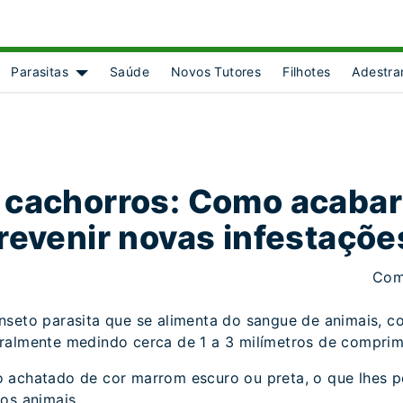
Parasitas
Saúde
Novos Tutores
Filhotes
Adestra
ct Object]
ow submenu for [object Object]
Show submenu for [object Object]
 cachorros: Como acabar
revenir novas infestaçõe
Com
nseto parasita que se alimenta do sangue de animais, c
ralmente medindo cerca de 1 a 3 milímetros de comprim
 achatado de cor marrom escuro ou preta, o que lhes 
os animais.