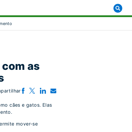
mento
 com as
s
partilhar
omo cães e gatos. Elas
ento.
permite mover-se