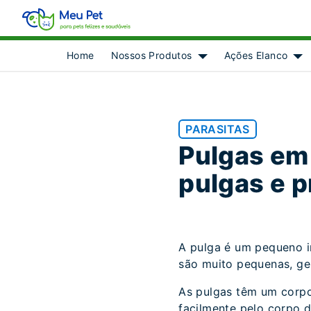
Home
Nossos Produtos
Ações Elanco
Show submenu for [obje
Sh
PARASITAS
Pulgas em
pulgas e p
A pulga é um pequeno i
são muito pequenas, ge
As pulgas têm um corpo
facilmente pelo corpo d