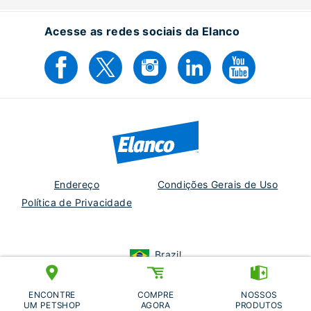
Acesse as redes sociais da Elanco
Endereço
Condições Gerais de Uso
Política de Privacidade
Brazil
EM-BR-25-0032
Elanco e o logotipo da barra diagonal são marcas registradas da Elanco
ENCONTRE
COMPRE
NOSSOS
ou de suas afiliadas. ©2026 Elanco.
UM PETSHOP
AGORA
PRODUTOS